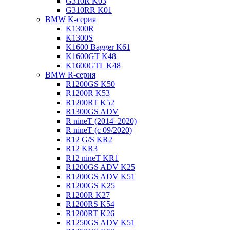
G310R K03
G310RR K01
BMW K-серия
K1300R
K1300S
K1600 Bagger K61
K1600GT K48
K1600GTL K48
BMW R-серия
R1200GS K50
R1200R K53
R1200RT K52
R1300GS ADV
R nineT (2014–2020)
R nineT (с 09/2020)
R12 G/S KR2
R12 KR3
R12 nineT KR1
R1200GS ADV K25
R1200GS ADV K51
R1200GS K25
R1200R K27
R1200RS K54
R1200RT K26
R1250GS ADV K51