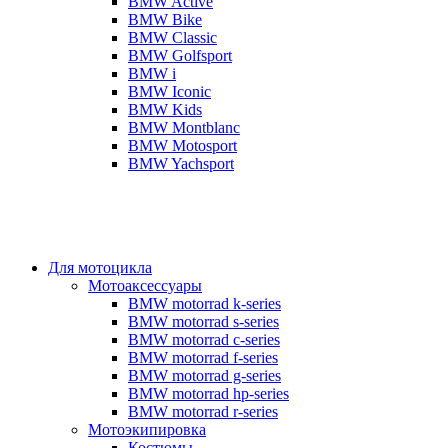
BMW Active
BMW Bike
BMW Classic
BMW Golfsport
BMW i
BMW Iconic
BMW Kids
BMW Montblanc
BMW Motosport
BMW Yachsport
Для мотоцикла
Мотоаксессуары
BMW motorrad k-series
BMW motorrad s-series
BMW motorrad c-series
BMW motorrad f-series
BMW motorrad g-series
BMW motorrad hp-series
BMW motorrad r-series
Мотоэкипировка
Костюмы