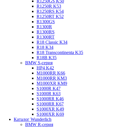
R1250GS K50
R1250R K53
R1250RS K54
R1250RT K52
R1300GS
R1300R
R1300RS
R1300RT
R18 Classic K34
R18 K34
R18 Transcontinenta K35
R18B K35
BMW S-серия
HP4 K42
M1000RR K66
M1000RR KM3
M1000XR KM9
S1000R K47
S1000R K63
S1000RR K46
S1000RR K67
S1000XR K49
S1000XR K69
Каталог Wunderlich
BMW R-серия