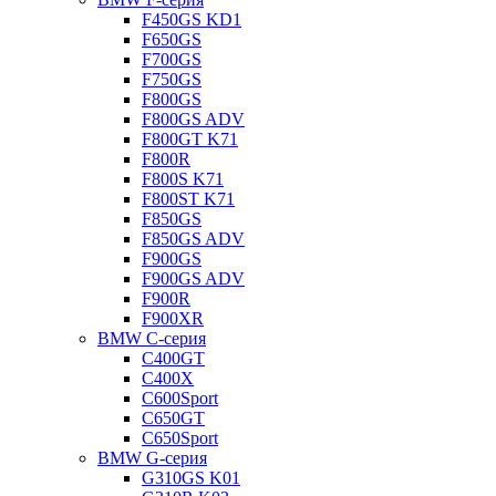
F450GS KD1
F650GS
F700GS
F750GS
F800GS
F800GS ADV
F800GT K71
F800R
F800S K71
F800ST K71
F850GS
F850GS ADV
F900GS
F900GS ADV
F900R
F900XR
BMW C-серия
C400GT
C400X
C600Sport
C650GT
C650Sport
BMW G-серия
G310GS K01