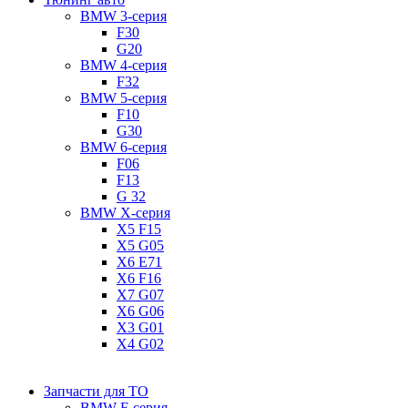
BMW 3-серия
F30
G20
BMW 4-серия
F32
BMW 5-серия
F10
G30
BMW 6-серия
F06
F13
G 32
BMW X-серия
X5 F15
X5 G05
X6 E71
X6 F16
X7 G07
X6 G06
X3 G01
X4 G02
Запчасти для ТО
BMW F-серия