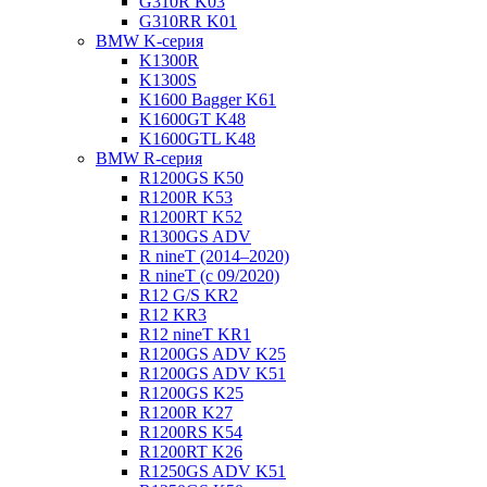
G310R K03
G310RR K01
BMW K-серия
K1300R
K1300S
K1600 Bagger K61
K1600GT K48
K1600GTL K48
BMW R-серия
R1200GS K50
R1200R K53
R1200RT K52
R1300GS ADV
R nineT (2014–2020)
R nineT (с 09/2020)
R12 G/S KR2
R12 KR3
R12 nineT KR1
R1200GS ADV K25
R1200GS ADV K51
R1200GS K25
R1200R K27
R1200RS K54
R1200RT K26
R1250GS ADV K51