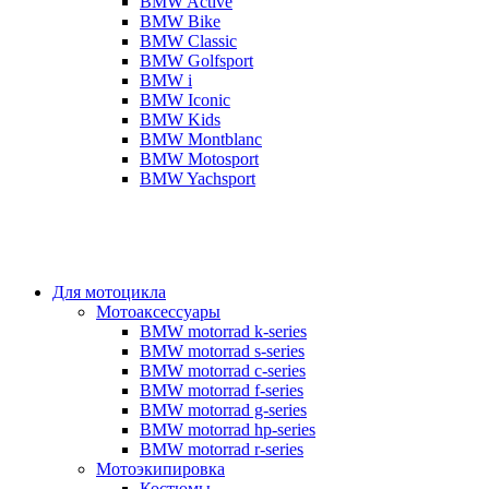
BMW Active
BMW Bike
BMW Classic
BMW Golfsport
BMW i
BMW Iconic
BMW Kids
BMW Montblanc
BMW Motosport
BMW Yachsport
Для мотоцикла
Мотоаксессуары
BMW motorrad k-series
BMW motorrad s-series
BMW motorrad c-series
BMW motorrad f-series
BMW motorrad g-series
BMW motorrad hp-series
BMW motorrad r-series
Мотоэкипировка
Костюмы