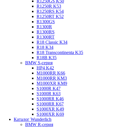
R1250GS K50
R1250R K53
R1250RS K54
R1250RT K52
R1300GS
R1300R
R1300RS
R1300RT
R18 Classic K34
R18 K34
R18 Transcontinenta K35
R18B K35
BMW S-серия
HP4 K42
M1000RR K66
M1000RR KM3
M1000XR KM9
S1000R K47
S1000R K63
S1000RR K46
S1000RR K67
S1000XR K49
S1000XR K69
Каталог Wunderlich
BMW R-серия