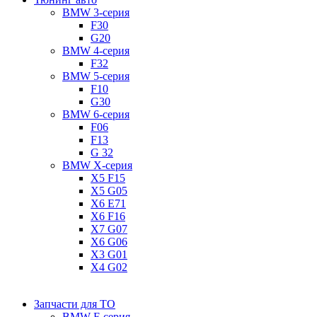
BMW 3-серия
F30
G20
BMW 4-серия
F32
BMW 5-серия
F10
G30
BMW 6-серия
F06
F13
G 32
BMW X-серия
X5 F15
X5 G05
X6 E71
X6 F16
X7 G07
X6 G06
X3 G01
X4 G02
Запчасти для ТО
BMW F-серия