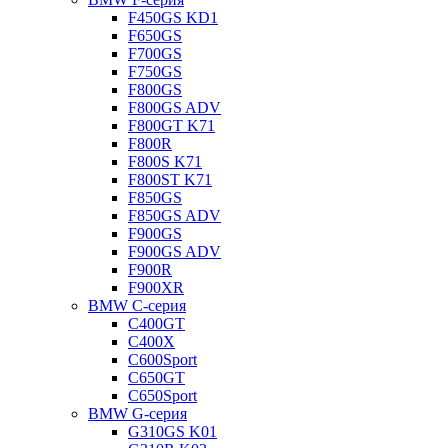
F450GS KD1
F650GS
F700GS
F750GS
F800GS
F800GS ADV
F800GT K71
F800R
F800S K71
F800ST K71
F850GS
F850GS ADV
F900GS
F900GS ADV
F900R
F900XR
BMW C-серия
C400GT
C400X
C600Sport
C650GT
C650Sport
BMW G-серия
G310GS K01