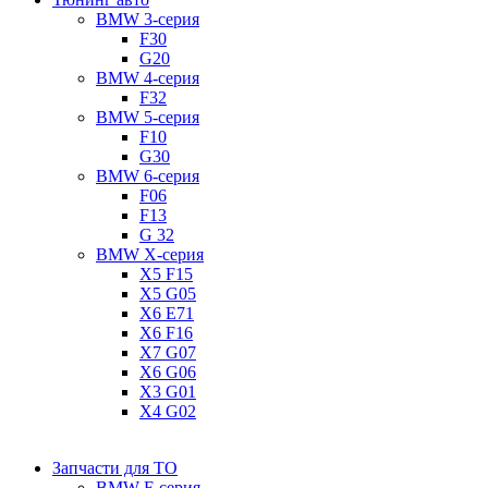
BMW 3-серия
F30
G20
BMW 4-серия
F32
BMW 5-серия
F10
G30
BMW 6-серия
F06
F13
G 32
BMW X-серия
X5 F15
X5 G05
X6 E71
X6 F16
X7 G07
X6 G06
X3 G01
X4 G02
Запчасти для ТО
BMW F-серия