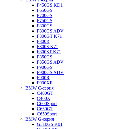
F450GS KD1
F650GS
F700GS
F750GS
F800GS
F800GS ADV
F800GT K71
F800R
F800S K71
F800ST K71
F850GS
F850GS ADV
F900GS
F900GS ADV
F900R
F900XR
BMW C-серия
C400GT
C400X
C600Sport
C650GT
C650Sport
BMW G-серия
G310GS K01