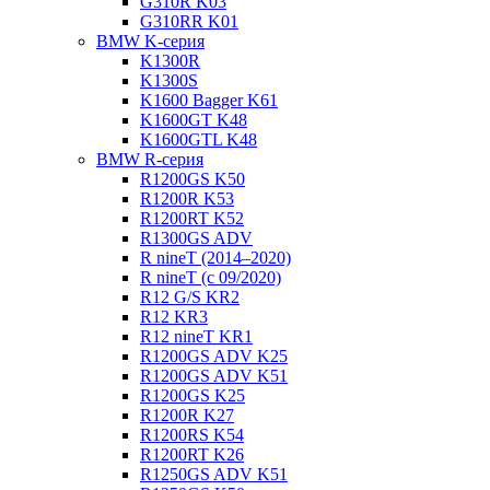
G310R K03
G310RR K01
BMW K-серия
K1300R
K1300S
K1600 Bagger K61
K1600GT K48
K1600GTL K48
BMW R-серия
R1200GS K50
R1200R K53
R1200RT K52
R1300GS ADV
R nineT (2014–2020)
R nineT (с 09/2020)
R12 G/S KR2
R12 KR3
R12 nineT KR1
R1200GS ADV K25
R1200GS ADV K51
R1200GS K25
R1200R K27
R1200RS K54
R1200RT K26
R1250GS ADV K51