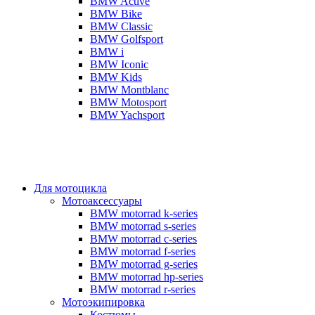
BMW Active
BMW Bike
BMW Classic
BMW Golfsport
BMW i
BMW Iconic
BMW Kids
BMW Montblanc
BMW Motosport
BMW Yachsport
Для мотоцикла
Мотоаксессуары
BMW motorrad k-series
BMW motorrad s-series
BMW motorrad c-series
BMW motorrad f-series
BMW motorrad g-series
BMW motorrad hp-series
BMW motorrad r-series
Мотоэкипировка
Костюмы