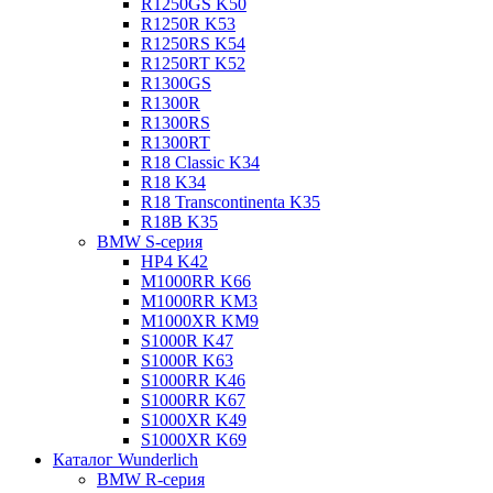
R1250GS K50
R1250R K53
R1250RS K54
R1250RT K52
R1300GS
R1300R
R1300RS
R1300RT
R18 Classic K34
R18 K34
R18 Transcontinenta K35
R18B K35
BMW S-серия
HP4 K42
M1000RR K66
M1000RR KM3
M1000XR KM9
S1000R K47
S1000R K63
S1000RR K46
S1000RR K67
S1000XR K49
S1000XR K69
Каталог Wunderlich
BMW R-серия